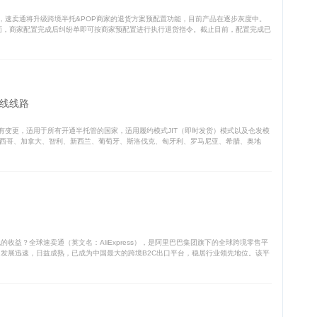
，速卖通将升级跨境半托&POP商家的退货方案预配置功能，目前产品在逐步灰度中。
页面，商家配置完成后纠纷单即可按商家预配置进行执行退货指令。截止目前，配置完成已
线线路
变更，适用于所有开通半托管的国家，适用履约模式JIT（即时发货）模式以及仓发模
、墨西哥、加拿大、智利、新西兰、葡萄牙、斯洛伐克、匈牙利、罗马尼亚、希腊、奥地
收益？全球速卖通（英文名：AliExpress），是阿里巴巴集团旗下的全球跨境零售平
，发展迅速，日益成熟，已成为中国最大的跨境B2C出口平台，稳居行业领先地位。该平