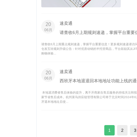
速卖通
20
06月
请查收6月上期规则速递，掌握平台重要
请查收6月上期重点规则速递，掌握平台重要信息！更多规则速递请访问规
仓发互转规则升级公告：针对优质动销的半托管商品，平台鼓励其从JI
购物体验...
速卖通
20
06月
西班牙本地退退回本地地址功能上线的通
本地退消费者售后体验的提升，离不开商家在售后服务的持续关注和投
家节省售后成本。杭州菜鸟供应链管理有限公司将于北京时间2024年
牙退本地地址后使...
1
2
3