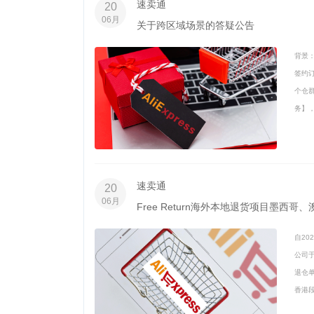
速卖通
20
06月
关于跨区域场景的答疑公告
背景：
签约
个仓
务】，
速卖通
20
06月
Free Return海外本地退货项目墨西
自20
公司
退仓
香港段