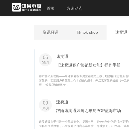
首页
咨询动态
资讯频道
Tik tok shop
速卖通
速卖通
05
06月
【速卖通客户营销新功能】操作手册
客户营销新功能——店铺新老客专属营销能力上线，助你精准运营新老
客复购，实现用户价值最大化！必做动作1：开启老客复购提醒（一次开
醒 ，设置店铺老客专...
速卖通
09
04月
跟随速卖通风向之布局POP蓝海市场
速卖通致力于打造一个品类齐全、货源丰富、购物体验好的跨境电商平
元化的优质供给，不断提升平台商品丰富度。可以预见，2025年，速卖