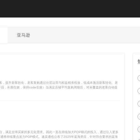
亚马逊
客，提升新客转化，老客复购通过分层运营与权益精准投放，低成本激活新客转化、老
启，长期生效，保持code生效）当满足店铺平均复购周期后，对未覆盖的老客自动提
台，满足全球买家的多元化需求。因此一直在持续加大POP模式的投入，通过引入更多
通将持续重点发力POP模式。速卖通也公布了2025年蓝海类目，针对符合要求的蓝海