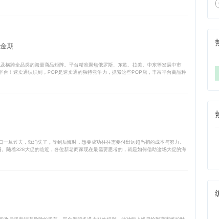
黄金期
以及横跨全品类的海量商品矩阵。平台精准聚焦俄罗斯、东欧、拉美、中东等发展中市
台！速卖通认识到，POP是速卖通的独特竞争力，抓紧这些POP店，丰富平台商品种
口一旦过去，就消失了，等到后悔时，想要成功往往需要付出远超当初的成本与努力。
机遇。随着328大促的临近，各位新老商家现在最需要思考的，就是如何借助这场大促的海