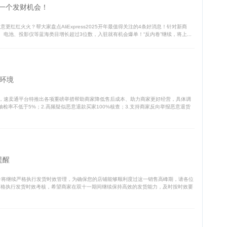
第一个发财机会！
红红火火？帮大家盘点AliExpress2025开年最值得关注的4条好消息！针对新商
、电池、投影仪等蓝海类目增长超过3位数，入驻就有机会爆单！“反内卷”继续，将上...
环境
，速卖通平台特推出各项重磅举措帮助商家降低售后成本、助力商家更好经营，具体调
检率不低于5%；2.高频疑似恶意退款买家100%核查；3.支持商家反向举报恶意退货
提醒
将继续严格执行发货时效管理，为确保您的店铺能够顺利度过这一销售高峰期，请各位
续严格执行发货时效考核，希望商家在双十一期间继续保持高效的发货能力，及时按时效要