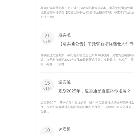
尊敬的速卖通商家：为了进一步降低商家售后成本，提高您的退货效率
已灰度商家可以在【跨境卖家中心-交易-售后服务管理】中查看产品
支持生效的...
速卖通
21
02月
【速卖通公告】半托管新增优选仓大件专
尊敬的速卖通商家：半托管新增优选仓大件专线线路，另发货规格限制有
式，将于北京时间2025年2月28日起正式生效。支持日本、乌克兰
利、芬兰、比利时...
速卖通
15
01月
规划2025年，速卖通是否值得你拓展？
展望2025年，商家们最为关注的是：哪个平台能够持续增长并带来可观的
台，作为中国最早进入国际市场的电商平台之一，自2010年成立以来
台覆...
速卖通
10