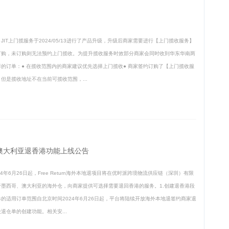
JIT上门揽服务于2024/05/13进行了产品升级，升级后商家需要进行【上门揽收服务】
订购，未订购则无法预约上门揽收。为提升揽收服务时效部分商家会同时收到华东华南两
群的订单：● 在揽收范围内的商家建议优先选择上门揽收● 商家签约订购了【上门揽收服
但是揽收地址不在当前可揽收范围，...
哥、澳大利亚退香港功能上线公告
24年6月26日起，Free Return海外本地退项目将在优时派跨境物流供应链（深圳）有限
于墨西哥、澳大利亚的海外仓，向商家提供可选择需要退回香港的服务。1.创建退香港段
单的适用订单范围自北京时间2024年6月26日起，平台将陆续开放海外本地退签约商家退
退仓单的创建功能。相关安...