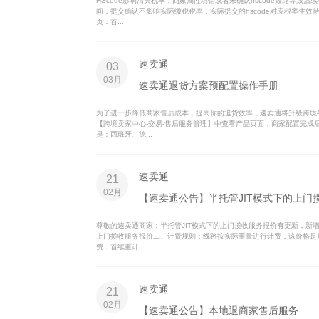
HScode影响清关税率，商家属性填错或者未确认hscode最终导
间，提交确认不影响实际缴税税率，实际提交的hscode对应税率生
页：首...
速卖通
03
03月
速卖通退货方案预配置操作手册
为了进一步降低商家售后成本，提高你的退货效率，速卖通将升级跨境
【跨境卖家中心-交易-售后服务管理】中查看产品页面，商家配置完
是：西班牙、德...
速卖通
21
02月
【速卖通公告】半托管JIT模式下的上门
尊敬的速卖通商家：半托管JIT模式下的上门揽收服务报价有更新，新增上
上门揽收服务报价二、计费规则：线路按实际重量进行计费，该价格是
费：首续重计...
速卖通
21
02月
【速卖通公告】本地退商家售后服务