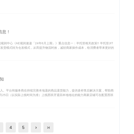
信息！
则中心《AE规则速递「24年6月上期」》重点信息一：半托管相关政策!! 半托管JIT
T发货模式转为仓发模式，从而提升物流时效，减轻商家操作成本，给消费者带来更好的
知
入。平台和服务商在持续完善本地退的商品退货能力，提供多样售后解决方案，帮助商
6月25日（以实际上线时间为准）上线西班牙退回本地地址的能力商家店铺可在配置西班
4
5