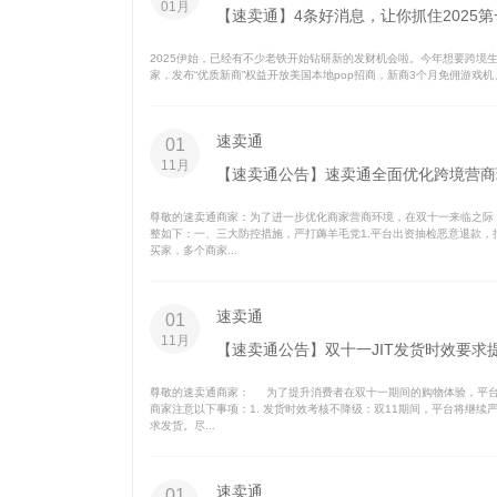
01月
【速卖通】4条好消息，让你抓住2025
2025伊始，已经有不少老铁开始钻研新的发财机会啦。今年想要跨境生意更
家，发布“优质新商”权益开放美国本地pop招商，新商3个月免佣游戏机
速卖通
01
11月
【速卖通公告】速卖通全面优化跨境营商
尊敬的速卖通商家：为了进一步优化商家营商环境，在双十一来临之际
整如下：一、三大防控措施，严打薅羊毛党1.平台出资抽检恶意退款，抽
买家，多个商家...
速卖通
01
11月
【速卖通公告】双十一JIT发货时效要求
尊敬的速卖通商家： 为了提升消费者在双十一期间的购物体验，平台
商家注意以下事项：1. 发货时效考核不降级：双11期间，平台将继
求发货。尽...
速卖通
01