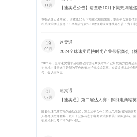
11月
【速卖通公告】请查收10月下期规则速
尊敬的速卖通商家： 请查收10月下期重点规则速递，掌握平台重要信息
相关政策物流服务：!! 半托管仓发&JIT物流升级大件线路公告：为了
速卖通
19
09月
2024全球速卖通快时尚产业带招商会（
2024年，全球速卖通平台在推动跨境电商快时尚产业带发展方面再迈新
为当地企业带来了最新的平台政策与托管模式分享。会议盛况本次会议
与。会议由阿里...
速卖通
01
07月
【速卖通】第二届达人赛：赋能电商精英
随着全球电商市场的蓬勃发展，速卖通平台作为跨境电商领域的佼佼者
人赛再次拉开帷幕，吸引了众多有志于电商领域的精英们踊跃参与。第
奖励机制以及广泛的行业影...