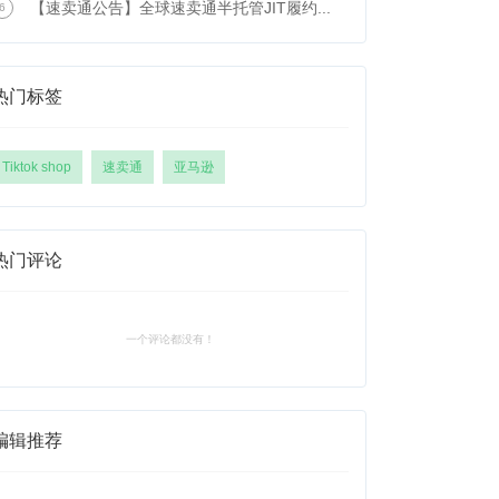
【速卖通公告】全球速卖通半托管JIT履约...
6
热门标签
Tiktok shop
速卖通
亚马逊
热门评论
一个评论都没有！
编辑推荐