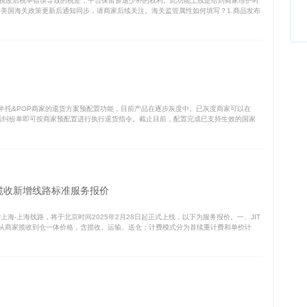
致后续税改后税率错误导致的税差，平台保留多退少补的权利。此功能上线是给到商家维护时
效待美国海关政策更新后通知同步，请商家后续关注。海关监管属性如何填写？1.商品发布
半托&POP商家的退货方案预配置功能，目前产品在逐步灰度中。已灰度商家可以在
成后纠纷单即可按商家预配置进行执行退货指令。截止目前，配置完成已支持生效的国家
揽收新增线路标准服务报价
海-上海线路，将于北京时间2025年2月28日起正式上线，以下为服务报价。一、JIT
从商家揽收到仓一体价格，含揽收、运输、送仓；计费模式分为首续重计费和单价计