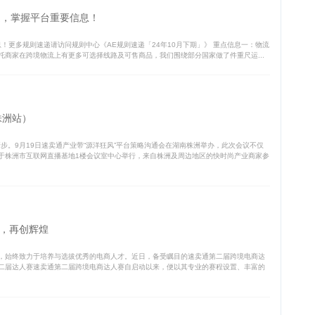
递，掌握平台重要信息！
！更多规则速递请访问规则中心《AE规则速递「24年10月下期」》 重点信息一：物流
半托商家在跨境物流上有更多可选择线路及可售商品，我们围绕部分国家做了件重尺运...
株洲站）
步。9月19日速卖通产业带“源洋狂风”平台策略沟通会在湖南株洲举办，此次会议不仅
于株洲市互联网直播基地1楼会议室中心举行，来自株洲及周边地区的快时尚产业商家参
，再创辉煌
，始终致力于培养与选拔优秀的电商人才。近日，备受瞩目的速卖通第二届跨境电商达
二届达人赛速卖通第二届跨境电商达人赛自启动以来，便以其专业的赛程设置、丰富的