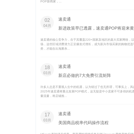
POP新商家，...
速卖通
02
04月
新进政策早已透露，速卖通POP将迎来
速卖通的核心竞争力，在于其覆盖220+国家及地区的庞大买家网络，
场，这些区域消费潜力正呈爆发式增长，成为新兴市场买家的购物优选平
类，才能在出海厮杀...
速卖通
18
03月
新店必做的7大免费引流矩阵
许多人总是不重视人生中的机遇，认为错过了也无所谓，可事实上，风
2025年速卖通将重点发展POP模式，这无疑是中小卖家不可多得的
量流量，将店铺推...
速卖通
17
03月
美国商品税率代码操作流程