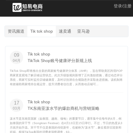
登录/注册
资讯频道
Tik tok shop
速卖通
亚马逊
Tik tok shop
09
TikTok Shop账号健康评分新规上线
04月
TikTok Shop即将推出全新的商家账号健康评分体系（AHR），旨在帮助美区跨境POP
商家更直观地了解店铺运营状态。此次升级版规则新增了正向激励措施，通过动态评分
系统，商家可实时监控店铺健康度，及时识别潜在合规隐患并采取改进措施。该机制将
有效辅助商家维持合规运营，提升消费者信任度，从而推动店铺可...
Tik tok shop
17
TK东南亚泼水节的爆款商机与营销策略
03月
泼水节是东南亚国家（如泰国、越南、缅甸）的重要节日，通常集中在每年的4月，例
如泰国的宋干节（Songkran Festival）在4月13日至15日举行。不过，节日的热度从3
月就开始升温。宋干节不仅是泰国的传统新年，也被称为“泼水节”，象征着辞旧迎新和
祈福。根据TikTok泰国的消费者洞察调查，63...