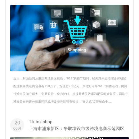
近日，封面新闻从重庆两江新区获悉，“618”购物节期间，经两路果园港综合保税区
配送的跨境电商包裹有110万个，货值超2.2亿元。为做好今年“618”购物活动，两路
寸滩海关倾心服务、创新监管，全力护航。从提升通关效率和配送时效角度，两路寸
滩海关在包裹分拣出区区域增设海关监管查验点，“嵌入式”监管被命中...
Tik tok shop
20
上海市浦东新区：争取增设市级跨境电商示范园区
06月