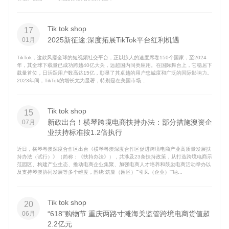
Tik tok shop
17
2025新征途:深度拓展TikTok平台红利机遇
01月
TikTok，这款风靡全球的短视频社交平台，正以惊人的速度席卷150个国家，至2024
年，其全球下载量已成功跨越40亿大关，远超国内同类应用。在国际舞台上，它稳居下
载量首位，日活跃用户数高达15亿，彰显了其卓越的用户忠诚度和广泛的国际影响力。
2023年间，TikTok的增长尤为显著，特别是在美国市场...
Tik tok shop
15
新政出台！横琴跨境电商扶持办法：部分措施澳资企
07月
业扶持标准按1.2倍执行
近日，横琴粤澳深度合作区出台《横琴粤澳深度合作区促进跨境电商产业高质量发展扶
持办法（试行）》（简称：《扶持办法》），共涉及23条扶持政策，从打造跨境电商示
范园区、构建产业生态、推动电商企业集聚、加强电商人才培养和鼓励电商活动举办以
及支持琴澳协同发展等多个维度，围绕“筑巢（园区）”“引凤（企业）”“纳...
Tik tok shop
20
“618”购物节 重庆两路寸滩海关监管跨境电商货值超
06月
2.2亿元