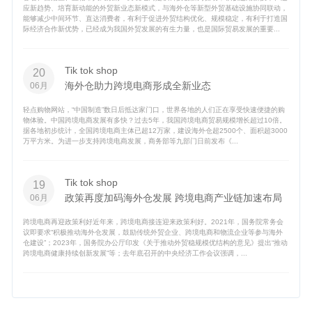
应新趋势、培育新动能的外贸新业态新模式，与海外仓等新型外贸基础设施协同联动，
能够减少中间环节、直达消费者，有利于促进外贸结构优化、规模稳定，有利于打造国
际经济合作新优势，已经成为我国外贸发展的有生力量，也是国际贸易发展的重要...
Tik tok shop
20
海外仓助力跨境电商形成全新业态
06月
轻点购物网站，“中国制造”数日后抵达家门口，世界各地的人们正在享受快速便捷的购
物体验。中国跨境电商发展有多快？过去5年，我国跨境电商贸易规模增长超过10倍。
据各地初步统计，全国跨境电商主体已超12万家，建设海外仓超2500个、面积超3000
万平方米。为进一步支持跨境电商发展，商务部等九部门日前发布《...
Tik tok shop
19
政策再度加码海外仓发展 跨境电商产业链加速布局
06月
跨境电商再迎政策利好近年来，跨境电商接连迎来政策利好。2021年，国务院常务会
议即要求“积极推动海外仓发展，鼓励传统外贸企业、跨境电商和物流企业等参与海外
仓建设”；2023年，国务院办公厅印发《关于推动外贸稳规模优结构的意见》提出“推动
跨境电商健康持续创新发展”等；去年底召开的中央经济工作会议强调，...