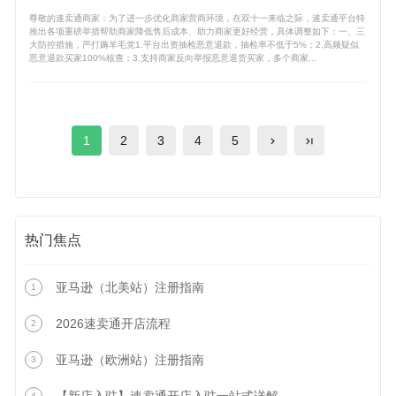
尊敬的速卖通商家：为了进一步优化商家营商环境，在双十一来临之际，速卖通平台特
推出各项重磅举措帮助商家降低售后成本、助力商家更好经营，具体调整如下：一、三
大防控措施，严打薅羊毛党1.平台出资抽检恶意退款，抽检率不低于5%；2.高频疑似
恶意退款买家100%核查；3.支持商家反向举报恶意退货买家，多个商家...
1
2
3
4
5
热门焦点
亚马逊（北美站）注册指南
1
2026速卖通开店流程
2
亚马逊（欧洲站）注册指南
3
4