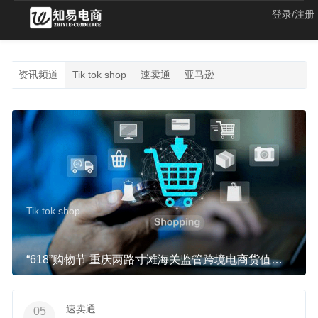
登录/注册
资讯频道
Tik tok shop
速卖通
亚马逊
Tik tok shop
“618”购物节 重庆两路寸滩海关监管跨境电商货值超2.2亿元
速卖通
05