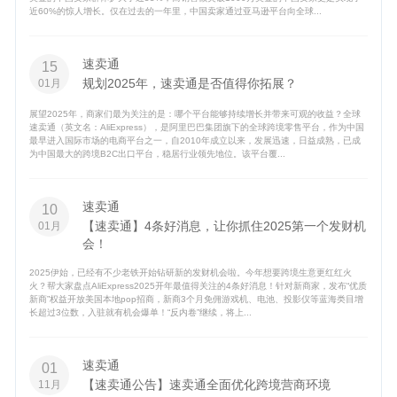
近60%的惊人增长。仅在过去的一年里，中国卖家通过亚马逊平台向全球...
速卖通
15
规划2025年，速卖通是否值得你拓展？
01月
展望2025年，商家们最为关注的是：哪个平台能够持续增长并带来可观的收益？全球
速卖通（英文名：AliExpress），是阿里巴巴集团旗下的全球跨境零售平台，作为中国
最早进入国际市场的电商平台之一，自2010年成立以来，发展迅速，日益成熟，已成
为中国最大的跨境B2C出口平台，稳居行业领先地位。该平台覆...
速卖通
10
【速卖通】4条好消息，让你抓住2025第一个发财机
01月
会！
2025伊始，已经有不少老铁开始钻研新的发财机会啦。今年想要跨境生意更红红火
火？帮大家盘点AliExpress2025开年最值得关注的4条好消息！针对新商家，发布“优质
新商”权益开放美国本地pop招商，新商3个月免佣游戏机、电池、投影仪等蓝海类目增
长超过3位数，入驻就有机会爆单！“反内卷”继续，将上...
速卖通
01
【速卖通公告】速卖通全面优化跨境营商环境
11月