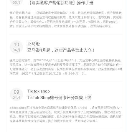
【速卖通客户营销新功能】操作手册
06月
客户营销新功能——店铺新老客专属营销能力上线，助你精准运营新老客，提升新客转
化，老客复购通过分层运营与权益精准投放，低成本激活新客转化、老客复购，实现用
户价值最大化！必做动作1：开启老客复购提醒（一次开启，长期生效，保持code生
效）当满足店铺平均复购周期后，对未覆盖的老客自动提醒 ，设置店铺老客专...
亚马逊
10
亚马逊4月起，这些产品将禁止入仓！
04月
亚马逊官方宣布，自2025年4月15日起至10月15日，其运营中心将全面停止接收易融
商品库存。这一政策调整主要是考虑到夏季高温环境下，易融商品在储存和运输过程中
可能面临融化、变形或变质的风险，从而影响商品质量和买家体验。政策主要内容01时
间范围：2025年4月15日起至10月15日（共计6个月） 0...
Tik tok shop
09
TikTok Shop账号健康评分新规上线
04月
TikTok Shop即将推出全新的商家账号健康评分体系（AHR），旨在帮助美区跨境POP
商家更直观地了解店铺运营状态。此次升级版规则新增了正向激励措施，通过动态评分
系统，商家可实时监控店铺健康度，及时识别潜在合规隐患并采取改进措施。该机制将
有效辅助商家维持合规运营，提升消费者信任度，从而推动店铺可...