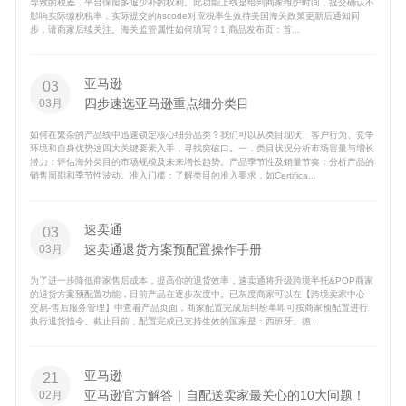
导致的税差，平台保留多退少补的权利。此功能上线是给到商家维护时间，提交确认不
影响实际缴税税率，实际提交的hscode对应税率生效待美国海关政策更新后通知同
步，请商家后续关注。海关监管属性如何填写？1.商品发布页：首...
亚马逊
03
四步速选亚马逊重点细分类目
03月
如何在繁杂的产品线中迅速锁定核心细分品类？我们可以从类目现状、客户行为、竞争
环境和自身优势这四大关键要素入手，寻找突破口。一．类目状况分析市场容量与增长
潜力：评估海外类目的市场规模及未来增长趋势。产品季节性及销量节奏：分析产品的
销售周期和季节性波动。准入门槛：了解类目的准入要求，如Certifica...
速卖通
03
速卖通退货方案预配置操作手册
03月
为了进一步降低商家售后成本，提高你的退货效率，速卖通将升级跨境半托&POP商家
的退货方案预配置功能，目前产品在逐步灰度中。已灰度商家可以在【跨境卖家中心-
交易-售后服务管理】中查看产品页面，商家配置完成后纠纷单即可按商家预配置进行
执行退货指令。截止目前，配置完成已支持生效的国家是：西班牙、德...
亚马逊
21
亚马逊官方解答｜自配送卖家最关心的10大问题！
02月