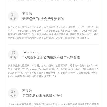
速卖通
18
新店必做的7大免费引流矩阵
03月
许多人总是不重视人生中的机遇，认为错过了也无所谓，可事实上，风口一旦过去，就
消失了，等到后悔时，想要成功往往需要付出远超当初的成本与努力。2025年速卖通
将重点发展POP模式，这无疑是中小卖家不可多得的机遇。随着328大促的临近，各位
新老商家现在最需要思考的，就是如何借助这场大促的海量流量，将店铺推...
Tik tok shop
17
TK东南亚泼水节的爆款商机与营销策略
03月
泼水节是东南亚国家（如泰国、越南、缅甸）的重要节日，通常集中在每年的4月，例
如泰国的宋干节（Songkran Festival）在4月13日至15日举行。不过，节日的热度从3
月就开始升温。宋干节不仅是泰国的传统新年，也被称为“泼水节”，象征着辞旧迎新和
祈福。根据TikTok泰国的消费者洞察调查，63...
速卖通
17
美国商品税率代码操作流程
03月
HScode影响清关税率，商家属性填错或者未确认hscode最终导致后续税改后税率错误