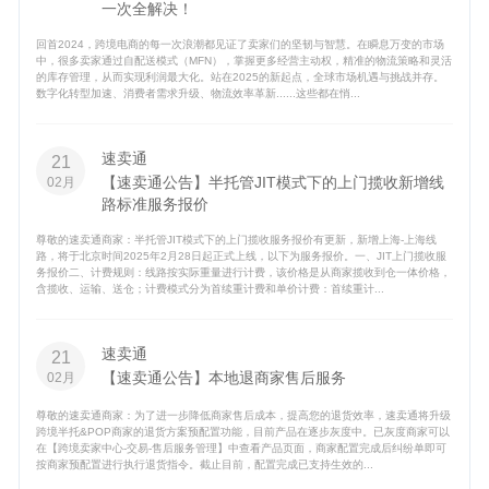
一次全解决！
回首2024，跨境电商的每一次浪潮都见证了卖家们的坚韧与智慧。在瞬息万变的市场
中，很多卖家通过自配送模式（MFN），掌握更多经营主动权，精准的物流策略和灵活
的库存管理，从而实现利润最大化。站在2025的新起点，全球市场机遇与挑战并存。
数字化转型加速、消费者需求升级、物流效率革新......这些都在悄...
速卖通
21
【速卖通公告】半托管JIT模式下的上门揽收新增线
02月
路标准服务报价
尊敬的速卖通商家：半托管JIT模式下的上门揽收服务报价有更新，新增上海-上海线
路，将于北京时间2025年2月28日起正式上线，以下为服务报价。一、JIT上门揽收服
务报价二、计费规则：线路按实际重量进行计费，该价格是从商家揽收到仓一体价格，
含揽收、运输、送仓；计费模式分为首续重计费和单价计费：首续重计...
速卖通
21
【速卖通公告】本地退商家售后服务
02月
尊敬的速卖通商家：为了进一步降低商家售后成本，提高您的退货效率，速卖通将升级
跨境半托&POP商家的退货方案预配置功能，目前产品在逐步灰度中。已灰度商家可以
在【跨境卖家中心-交易-售后服务管理】中查看产品页面，商家配置完成后纠纷单即可
按商家预配置进行执行退货指令。截止目前，配置完成已支持生效的...