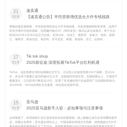
速卖通
21
【速卖通公告】半托管新增优选仓大件专线线路
02月
尊敬的速卖通商家：半托管新增优选仓大件专线线路，另发货规格限制有变更，适用于
所有开通半托管的国家，适用履约模式JIT（即时发货）模式以及仓发模式，将于北京
时间2025年2月28日起正式生效。支持日本、乌克兰、墨西哥、加拿大、智利、新西
兰、葡萄牙、斯洛伐克、匈牙利、罗马尼亚、希腊、奥地利、芬兰、比利时...
Tik tok shop
17
2025新征途:深度拓展TikTok平台红利机遇
01月
TikTok，这款风靡全球的短视频社交平台，正以惊人的速度席卷150个国家，至2024
年，其全球下载量已成功跨越40亿大关，远超国内同类应用。在国际舞台上，它稳居下
载量首位，日活跃用户数高达15亿，彰显了其卓越的用户忠诚度和广泛的国际影响力。
2023年间，TikTok的增长尤为显著，特别是在美国市场...
亚马逊
15
2025亚马逊新手入驻：必知事项与注意事项
01月
全球视角下，跨境电商行业正迎来前所未有的繁荣期，线上购物已成为全球消费的新常
态。回顾过去两年，亚马逊全球站点上，中国卖家的表现尤为亮眼：销售额超过100万
美金的中国卖家群体扩大了近55%，而销售额突破1000万美金的中国卖家更是实现了