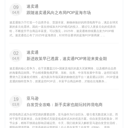
速卖通
09
跟随速卖通风向之布局POP蓝海市场
04月
速卖通致力于打造一个品类齐全、货源丰富、购物体验好的跨境电商平台，满足全球买
家的多元化需求。因此一直在持续加大POP模式的投入，通过引入更多元化的优质供
给，不断提升平台商品丰富度。可以预见，2025年，速卖通将持续重点发力POP模
式。速卖通也公布了2025年蓝海类目，针对符合要求的蓝海POP新商家，...
速卖通
02
新进政策早已透露，速卖通POP将迎来黄金期
04月
速卖通的核心竞争力，在于其覆盖220+国家及地区的庞大买家网络，以及横跨全品类
的海量商品矩阵。平台精准聚焦俄罗斯、东欧、拉美、中东等发展中市场，这些区域消
费潜力正呈爆发式增长，成为新兴市场买家的购物优选平台！速卖通认识到，POP是速
卖通的独特竞争力，抓紧这些POP店，丰富平台商品种类，才能在出海厮杀...
亚马逊
19
自发货全攻略：新手卖家也能玩转跨境电商
03月
跨境电商正成为全球贸易的重要趋势，亚马逊作为行业巨头，吸引着无数卖家入驻。而
对于新手卖家来说，自发货模式无疑是低成本试水的优选方案。但自发货流程复杂，环
节众多，稍有不慎就会影响店铺运营。今天，我们就来深入解析亚马逊自发货全流程，
帮助你理清思路，打造高效的运营闭环！什么是自发货？自发货（FBM），是指...