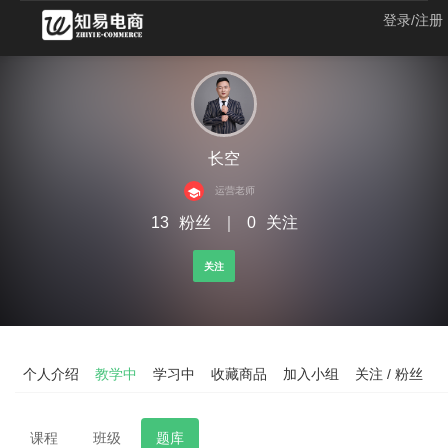
登录/注册
长空
运营老师
13
粉丝
｜
0
关注
关注
个人介绍
教学中
学习中
收藏商品
加入小组
关注 / 粉丝
课程
班级
题库