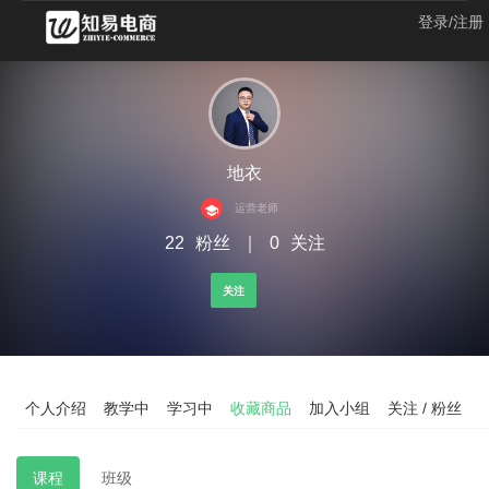
登录/注册
地衣
运营老师
22
粉丝
｜
0
关注
关注
个人介绍
教学中
学习中
收藏商品
加入小组
关注 / 粉丝
课程
班级