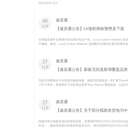
间2022年1月1...
速卖通
06
12月
【速卖通公告】LV侵权商标预警及下架
全球速卖通平台尊重并依法保护知识产权。Louis Vuitton Malleti
于服饰、箱包。Louis Vuitton Malletier 连续数年在国内外通过民
速卖通
27
11月
【速卖通公告】新版无忧退新增覆盖品类
为提升消费者在平台的售后服务体验，新版无忧退将进一步扩展”FreeRet
个叶子类目，新增类目下对应商品享受”Free Return”透标权益，以
速卖通
27
11月
【速卖通公告】关于部分线路发货地为中
因海外部分国家及地区的疫情反复，自美西时间2021年11月26日0
时达），物流承诺赔付时效同时延长30天，将对美西时间2021年11