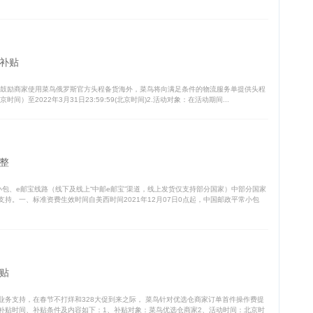
补贴
为鼓励商家使用菜鸟俄罗斯官方头程备货海外，菜鸟将向满足条件的物流服务单提供头程
时间）至2022年3月31日23:59:59(北京时间)2.活动对象：在活动期间...
整
包、e邮宝线路（线下及线上“中邮e邮宝”渠道，线上发货仅支持部分国家）中部分国家
持。一、标准资费生效时间自美西时间2021年12月07日0点起，中国邮政平常小包
贴
务支持，在春节不打烊和328大促到来之际， 菜鸟针对优选仓商家订单首件操作费提
补贴时间、补贴条件及内容如下：1、补贴对象：菜鸟优选仓商家2、活动时间：北京时