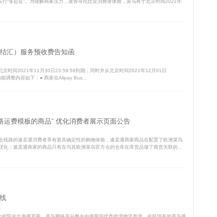
行“零起征”。为缓解商家压力，改善哥伦比亚消费者体验，菜鸟将于北京时间2021年
现（原结汇）服务预收费告知函
京时间2021年11月30日23:59:59到期，同时并从北京时间2021年12月01日
能调整内容如下：● 商家在Alipay Bus...
路运费模板的商品” 优化消费者展示页面公告
仓线路的速卖通消费者享有更具确定性的购物体验，速卖通商家商品在配置了欧洲菜鸟
优化：速卖通商家的商品只有在与其欧洲菜鸟官方仓的仓库在库货品做了商货关联的，
线
全程阳光出海俄罗斯，菜鸟网络充分整合中俄两国优质跨境物流资源，依托现有的菜鸟俄