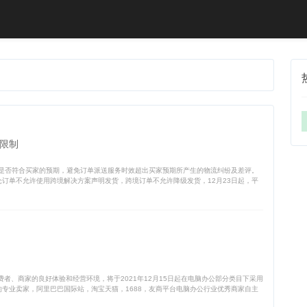
限制
是否符合买家的预期，避免订单派送服务时效超出买家预期所产生的物流纠纷及差评。
仓订单不允许使用跨境解决方案声明发货，跨境订单不允许降级发货，12月23日起，平
费者、商家的良好体验和经营环境，将于2021年12月15日起在电脑办公部分类目下采用
的专业卖家，阿里巴巴国际站，淘宝天猫，1688，友商平台电脑办公行业优秀商家自主