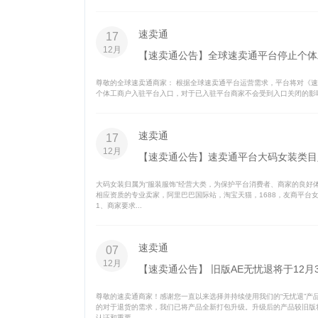
速卖通
17
12月
【速卖通公告】全球速卖通平台停止个体
尊敬的全球速卖通商家： 根据全球速卖通平台运营需求，平台将对《速
个体工商户入驻平台入口，对于已入驻平台商家不会受到入口关闭的影
速卖通
17
12月
【速卖通公告】速卖通平台大码女装类目
大码女装归属为“服装服饰”经营大类，为保护平台消费者、商家的良好体
相应资质的专业卖家，阿里巴巴国际站，淘宝天猫，1688，友商平台
1、商家要求...
速卖通
07
12月
【速卖通公告】 旧版AE无忧退将于12
尊敬的速卖通商家！感谢您一直以来选择并持续使用我们的“无忧退”产品
的对于退货的需求，我们已将产品全新打包升级。升级后的产品较旧版
认证和重要...