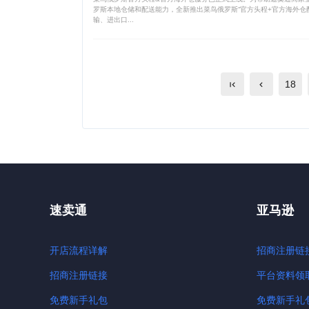
罗斯本地仓储和配送能力，全新推出菜鸟俄罗斯“官方头程+官方海外仓
输、进出口...
18
速卖通
亚马逊
开店流程详解
招商注册链
招商注册链接
平台资料领
免费新手礼包
免费新手礼