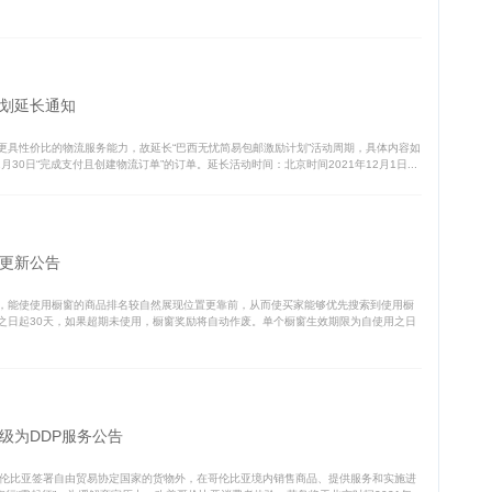
划延长通知
更具性价比的物流服务能力，故延长“巴西无忧简易包邮激励计划”活动周期，具体内容如
月30日“完成支付且创建物流订单”的订单。延长活动时间：北京时间2021年12月1日...
更新公告
，能使使用橱窗的商品排名较自然展现位置更靠前，从而使买家能够优先搜索到使用橱
之日起30天，如果超期未使用，橱窗奖励将自动作废。单个橱窗生效期限为自使用之日
级为DDP服务公告
与哥伦比亚签署自由贸易协定国家的货物外，在哥伦比亚境内销售商品、提供服务和实施进