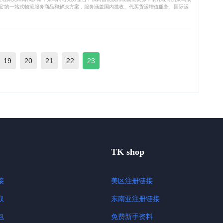
配”的一站式物流服务商品和解决方案，服务涵盖国内揽收、代买货运增值服务、国际运
19
20
21
22
23
TK shop
接
美区注册链接
取
东南亚注册链接
包
免费新手资料