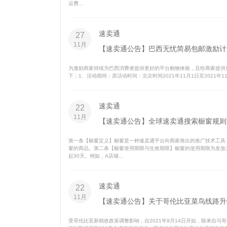
运费...
速卖通
27
11月
【速卖通公告】巴西无忧简易包邮激励计
为激励商家持续为巴西消费者提供更好的平台购物体验，且给商家提供
下：1、活动期间：原活动时间：北京时间2021年11月1日至2021年11
速卖通
22
11月
【速卖通公告】全球速卖通搜索橱窗规则
第一条【橱窗定义】橱窗是一种速卖通平台向商家推出的推广技术工具
窗的商品。第二条【橱窗使用期限与生效期限】橱窗的使用期限为发放
起30天。例如，A店铺...
速卖通
22
11月
【速卖通公告】关于哥伦比亚菜鸟线路升
受哥伦比亚新税收政策调整影响，自2021年9月14日开始，除来自