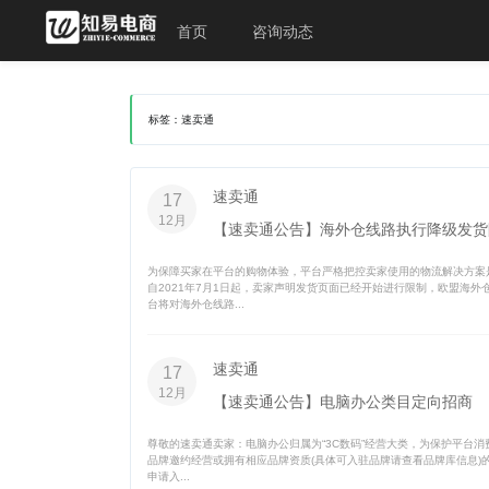
首页
咨询动态
标签：速卖通
速卖通
17
12月
【速卖通公告】海外仓线路执行降级发货
为保障买家在平台的购物体验，平台严格把控卖家使用的物流解决方案
自2021年7月1日起，卖家声明发货页面已经开始进行限制，欧盟海外
台将对海外仓线路...
速卖通
17
12月
【速卖通公告】电脑办公类目定向招商
尊敬的速卖通卖家：电脑办公归属为“3C数码”经营大类，为保护平台消
品牌邀约经营或拥有相应品牌资质(具体可入驻品牌请查看品牌库信息)
申请入...