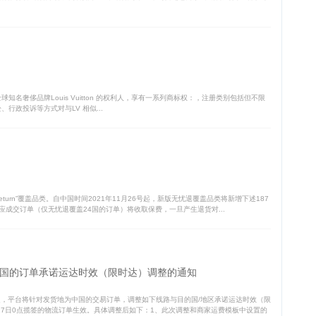
er 是全球知名奢侈品牌Louis Vuitton 的权利人，享有一系列商标权：，注册类别包括但不限
事诉讼、行政投诉等方式对与LV 相似...
urn”覆盖品类。自中国时间2021年11月26号起，新版无忧退覆盖品类将新增下述187
及对应成交订单（仅无忧退覆盖24国的订单）将收取保费，一旦产生退货对...
国的订单承诺运达时效（限时达）调整的通知
点起，平台将针对发货地为中国的交易订单，调整如下线路与目的国/地区承诺运达时效（限
月27日0点揽签的物流订单生效。具体调整后如下：1、此次调整和商家运费模板中设置的