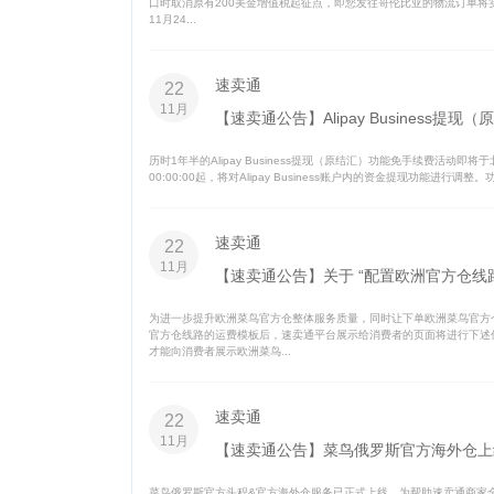
口时取消原有200美金增值税起征点，即您发往哥伦比亚的物流订单将实
11月24...
速卖通
22
11月
【速卖通公告】Alipay Business提
历时1年半的Alipay Business提现（原结汇）功能免手续费活动即将于北
00:00:00起，将对Alipay Business账户内的资金提现功能进行调整。功
速卖通
22
11月
【速卖通公告】关于 “配置欧洲官方仓线
为进一步提升欧洲菜鸟官方仓整体服务质量，同时让下单欧洲菜鸟官方
官方仓线路的运费模板后，速卖通平台展示给消费者的页面将进行下述
才能向消费者展示欧洲菜鸟...
速卖通
22
11月
【速卖通公告】菜鸟俄罗斯官方海外仓上
菜鸟俄罗斯官方头程&官方海外仓服务已正式上线。为帮助速卖通商家