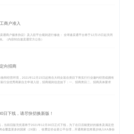
工商户准入
卖通商户服务协议》及入驻平台规则进行修改： 全球速卖通平台将于12月15日起关闭
响。（内容转自速卖通官方公告）
定向招商
验和经营环境，2021年12月15日起将在大码女装在类目下将实行行业邀约经营或拥有
女装行业优秀商家自主申请入驻，招商规则信息如下：一、招商类目二、招商具体要求
月30日下线，请尽快切换新版！
，当前旧版无忧退将于2021年12月30日正式下线，为了在日后能更好的服务及满足您
将会覆盖更多的国家（24国）、收费定价会更公平合理，开通商家也将逐步纳入KA身份