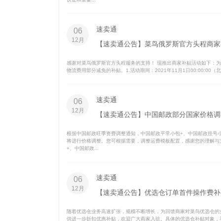
速卖通
06
12月
【速卖通公告】菜鸟俄罗斯官方头程商家
感谢对菜鸟俄罗斯官方头程服务的支持！ 现推出商家补贴活动如下：
物流费用部分减免的补贴。1.活动期间：2021年11月1日00:00:00（北京
速卖通
06
12月
【速卖通公告】中国邮政部分国家价格调
根据中国邮政旺季资费调整通知，中国邮政平常小包+、中国邮政挂号小
将进行价格调整。您可根据需要，调整运费模板配置，感谢您的理解与支
+、中国邮政...
速卖通
06
12月
【速卖通公告】优选仓订单首件操作费补
随着优选仓业务高速扩张，规模不断增长，为回馈商家对菜鸟优选仓的业
供进一步折扣优惠补贴，欢迎广大商家入驻。具体的优选仓补贴对象，