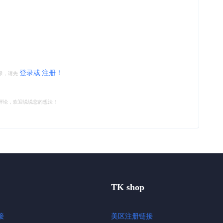
登录或
注册！
录，请先
评论，欢迎说说您的想法！
TK shop
接
美区注册链接