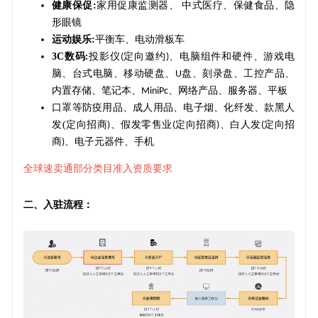
健康保促
:
家用促康监测器、 中式医疗、保健食品、隐
形眼镜
运动娱乐
:
平衡车、电动滑板车
3C
数码
投影仪
定向邀约
、电脑组件和硬件、游戏电
:
(
)
脑、台式电脑、移动硬盘、
盘、刻录盘、工控产品、
U
内置存储、笔记本、
、网络产品、服务器、平板
MiniPc
口罩等防疫用品、成人用品、电子烟、化纤发、款黑人
发
(
定向招商
、假发零售业
定向招商
、白人发
定向招
)
(
)
(
商
、电子元器件、手机
)
全球速卖通部分类目准入资质要求
二、入驻流程：