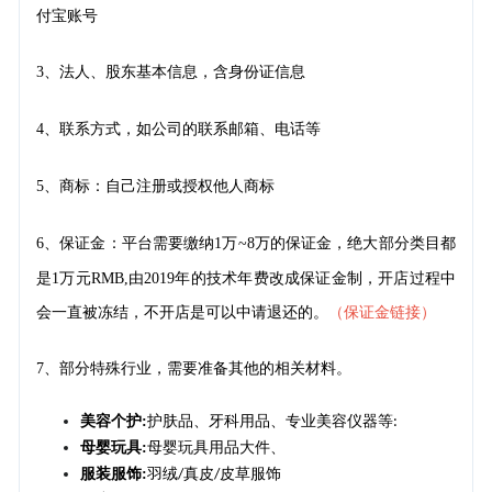
付宝账号
3
、法人、股东基本信息，含身份证信息
4
、联系方式，如公司的联系邮箱、电话等
5、商标
自己注册或授权他人商标
：
6、保证金
平台需要缴纳
1
万
~8
万的保证金，绝大部分类目都
：
是
1
万元
RMB,
由
2019
年的技
术年费改成保证金制，开店过程中
会一直被冻结，不开店是可以中请退还的。
（保证金链接）
7、部分特殊行业，需要准备其他的相关材料。
美容个护
:
护肤品、牙科用品、专业美容仪器等
:
母婴玩具
:
母婴玩具用品大件、
服装服饰
:
羽绒
真皮
皮草服饰
/
/