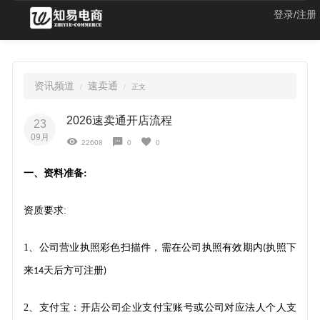
登录/注册
资讯频道
速卖通
正文
2026速卖通开店流程
23
09月
22608
0
0
一、资料准备
:
资质要求
:
1
、公司营业执照彩色扫描件，需在公司执照有效期内
执照下
(
来
天后方可注册
14
)
2、支付宝
开店公司企业支付宝账号或公司对应法人个人支
：