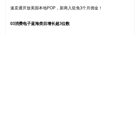
速卖通开放美国本地POP，新商入驻免3个月佣金！
03消费电子蓝海类目增长超3位数
过去一年，AliExpress上一批蓝海类目商品获得高速增长，其中游
戏机（包括外设）、投影仪、电池等蓝海类目商品增长超过3位
数。
其中2024现象级国产游戏《黑神话：悟空》同步推出的八位堂官方
联名手柄，在AliExpress上首发仅10秒就全部售罄。
除了游戏机，家庭影音娱乐的投影仪，电池储等类目外，男女装、
鞋靴、假发、珠宝、cos服等蓝海类目也在过去一年有显著增长，
04“反内卷”继续，将上线优质商品保护功能
2025将会继续推进“反内卷”，除了加码扶持优质新商家，减少“铺货
店群”等，还将上线整治“恶性跟卖”等功能。