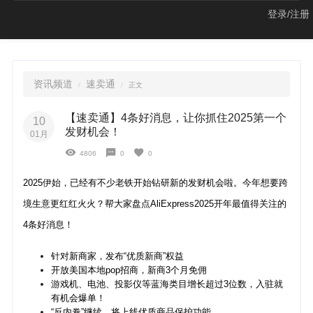
登录/注册
资讯频道
速卖通
正文
【速卖通】4条好消息，让你抓住2025第一个
10
发财机会！
01月
4806
0
0
2025伊始，已经有不少老铁开始钻研新的发财机会啦。今年想要跨
境生意更红红火火？帮大家盘点AliExpress2025开年最值得关注的
4条好消息！
针对新商家，发布“优质新商”权益
开放美国本地pop招商，新商3个月免佣
游戏机、电池、投影仪等蓝海类目增长超过3位数，入驻就
有机会爆单！
“反内卷”继续，将上线优质商品保护功能