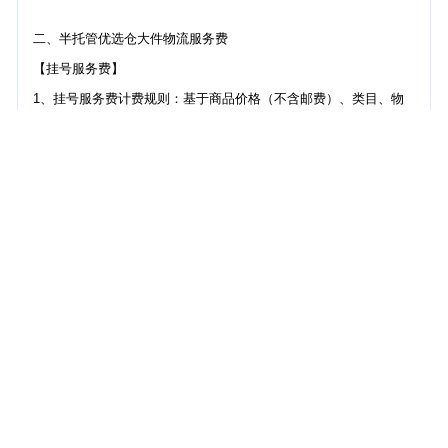
二、半托管优选仓大件物流服务费
【挂号服务费】
1、挂号服务费计费规则：基于商品价格（不含邮费）、类目、物
流属性、国家、重量段，制定的平台挂号服务费规则，每个商品按
照件数收取。
2、举例：一个包裹包含SKU１*1件，SKU2*2件
· SKU1对应挂号服务费价格a元，SKU2对应挂号服务费价格b元
· 包裹对应挂号服务费= a元*1 + b元*2
3、平台挂号服务费价格查询：
· 第一步：进入商家工作台-全球商品管理-商品价格和库存，
点击“价格试算工具”，计算预估物流服务费
· 第二步：通过配送服务价卡、试算工具填写的重量，计算配送服
务费
· 第三步：挂号服务费=预估物流服务费-配送服务费